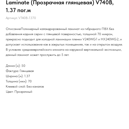
Laminate (Прозрачная глянцевая) V740B,
1.37 пог.м
Артикул:
V740B-1370
ОписаниеПолимерный каландрированный ламинат из гибридного ПВХ без
добавления кадмия серии с глянцевой поверхностью, толщиной 70 микрон,
прекрасно подходит для холодной ламинации пленки V240WG1 и HX240WG2, и
допускает использование как в закрытых помещениях, так и на открытом воздухе.
В условиях среднеевропейского климата на наружной вертикальной экспозиции,
данный ламинат может прослужить до 5 лет.
Длина (м): 50
Фактура: Глянцевая
Ширина (м): 1.37
Толщина (мкм): 70
Клеевой слой: Без каналов
Цвет: Прозрачный