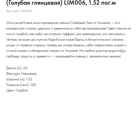
(Голубая глянцевая) LIM006, 1.52 пог.м
Артикул:
LIM006
ОписаниеНовая лимитированная плёнка Caribbean Sea от Inozetek — это
находка для смелых, дерзких и уверенных в себе автовладельцев! Цвет глянца не
чисто голубой, как небо, не оттенок тиффани или аквамарина, это ласковое и
тёплое, не всем доступное Карибское море!Здесь, в Атлантическом океане,
когда-то правили пираты, теперь же почувствовать себя повелителем морей и
стихий может и обладатель плёнки от Inozetek. На любом участке дороги!Дух
свободы, защиты и свежести — заказывайте плёнку с заокеанских земель!
Длина (м): 20
Фактура: Глянцевая
Ширина (м): 1.52
Толщина (мкм): 100
Цвет: Голубой