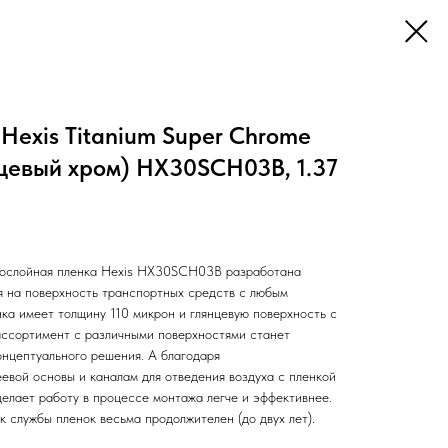
Hexis Titanium Super Chrome
цевый хром) HX30SCH03B, 1.37
гослойная пленка Hexis HX30SCH03B разработана
я на поверхность транспортных средств с любым
ка имеет толщину 110 микрон и глянцевую поверхность с
ассортимент с различными поверхностями станет
онцептуального решения. А благодаря
евой основы и каналам для отведения воздуха с пленкой
 делает работу в процессе монтажа легче и эффективнее.
 службы пленок весьма продолжителен (до двух лет).