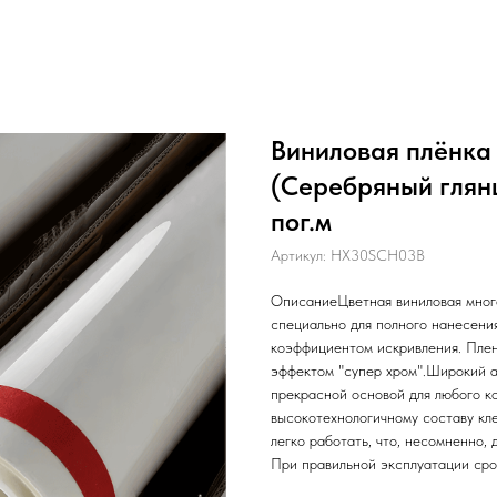
Виниловая плёнка 
(Серебряный глян
пог.м
Артикул:
HX30SCH03B
ОписаниеЦветная виниловая мно
специально для полного нанесени
коэффициентом искривления. Плен
эффектом "супер хром".Широкий 
прекрасной основой для любого к
высокотехнологичному составу кле
легко работать, что, несомненно,
При правильной эксплуатации срок