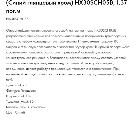
(Синий глянцевый хром) HX30SCH05B, 1.37
пог.м
HX30SCH05B
ОписаниеЦветная виниловая многослойная пленка Hexis HX30SCH05B
разработана специально для полного нанесения на поверхность транспортных
средств с любым коэффициентом искривления. Пленка имеет толщину 110
микрон и глянцевую поверхность с эффектом "супер хром".Широкий ассортимент
с различными поверхностями станет прекрасной основой для любого
концептуального решения. А благодаря высокотехнологичному составу клеевой
основы и каналам для отведения воздуха с пленкой легко работать, что,
несомненно, делает работу в процессе монтажа легче и эффективнее. При
правильной эксплуатации срок службы пленок весьма продолжителен (до двух
лет).
Длина (м): 20
Фактура: Глянцевая
Ширина (м): 1.37
Толщина (мкм): 90
Клеевой слой: С каналами
Цвет: Синий