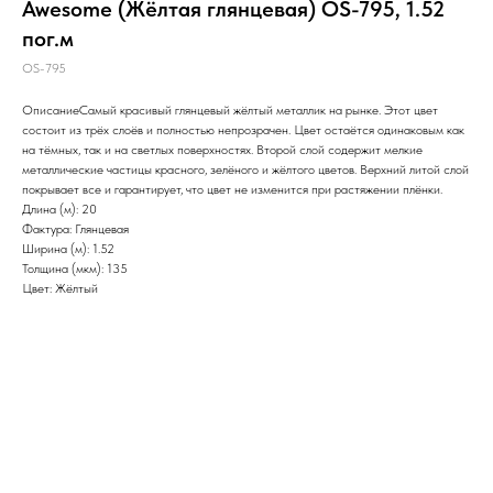
Awesome (Жёлтая глянцевая) OS-795, 1.52
пог.м
OS-795
ОписаниеСамый красивый глянцевый жёлтый металлик на рынке. Этот цвет
состоит из трёх слоёв и полностью непрозрачен. Цвет остаётся одинаковым как
на тёмных, так и на светлых поверхностях. Второй слой содержит мелкие
металлические частицы красного, зелёного и жёлтого цветов. Верхний литой слой
покрывает все и гарантирует, что цвет не изменится при растяжении плёнки.
Длина (м): 20
Фактура: Глянцевая
Ширина (м): 1.52
Толщина (мкм): 135
Цвет: Жёлтый