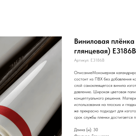
Виниловая плёнка H
глянцевая) E3186B,
Артикул:
E3186B
ОписаниеМономерная каландриров
состоит из ПВХ без добавления ка
слой самоклеящегося винила изгот
давлению. Широкая цветовая пали
концептуального решения. Матери
использования на плоских и гладких
же прекрасно подходит для изгот
срок службы пленки достигается п
Длина (м): 30