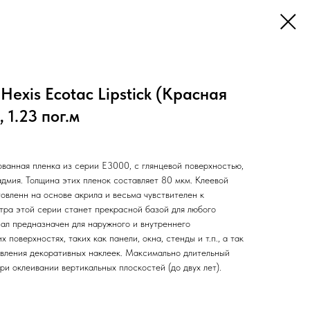
exis Ecotac Lipstick (Красная
 1.23 пог.м
анная пленка из серии Е3000, с глянцевой поверхностью,
дмия. Толщина этих пленок составляет 80 мкм. Клеевой
овленн на основе акрила и весьма чувствителен к
тра этой серии станет прекрасной базой для любого
ал предназначен для наружного и внутреннего
 поверхностях, таких как панели, окна, стенды и т.п., а так
овления декоративных наклеек. Максимально длительный
ри оклеивании вертикальных плоскостей (до двух лет).