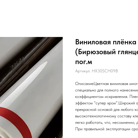
Виниловая плёнка 
(Бирюзовый глянц
пог.м
Артикул:
HX30SCH09B
ОписаниеЦветная виниловая мно
специально для полного нанесени
коэффициентом искривления. Плен
эффектом "супер хром".Широкий 
прекрасной основой для любого к
высокотехнологичному составу кле
легко работать, что, несомненно,
При правильной эксплуатации срок