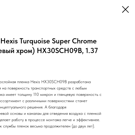
Hexis Turquoise Super Chrome
евый хром) HX30SCH09B, 1.37
гослойная пленка Hexis HX30SCH09B разработана
я на поверхность транспортных средств с любым
ка имеет толщину 110 микрон и глянцевую поверхность с
ассортимент с различными поверхностями станет
онцептуального решения. А благодаря
евой основы и каналам для отведения воздуха с пленкой
 делает работу в процессе монтажа легче и эффективнее.
 службы пленок весьма продолжителен (до двух лет).