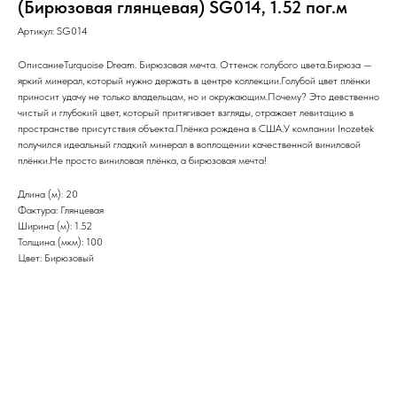
(Бирюзовая глянцевая) SG014, 1.52 пог.м
Артикул:
SG014
ОписаниеTurquoise Dream. Бирюзовая мечта. Оттенок голубого цвета.Бирюза —
яркий минерал, который нужно держать в центре коллекции.Голубой цвет плёнки
приносит удачу не только владельцам, но и окружающим.Почему? Это девственно
чистый и глубокий цвет, который притягивает взгляды, отражает левитацию в
пространстве присутствия объекта.Плёнка рождена в США.У компании Inozetek
получился идеальный гладкий минерал в воплощении качественной виниловой
плёнки.Не просто виниловая плёнка, а бирюзовая мечта!
Длина (м): 20
Фактура: Глянцевая
Ширина (м): 1.52
Толщина (мкм): 100
Цвет: Бирюзовый