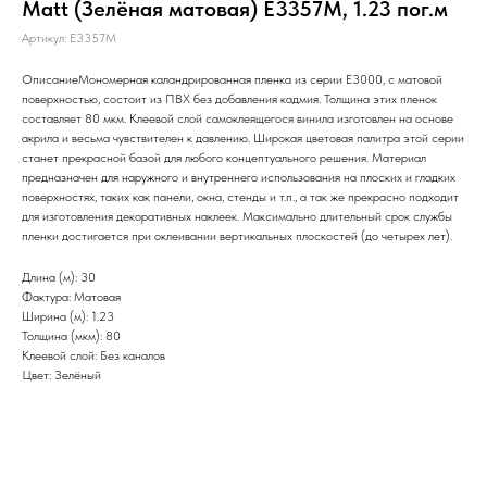
Matt (Зелёная матовая) E3357M, 1.23 пог.м
Артикул:
E3357M
ОписаниеМономерная каландрированная пленка из серии Е3000, с матовой
поверхностью, состоит из ПВХ без добавления кадмия. Толщина этих пленок
составляет 80 мкм. Клеевой слой самоклеящегося винила изготовлен на основе
акрила и весьма чувствителен к давлению. Широкая цветовая палитра этой серии
станет прекрасной базой для любого концептуального решения. Материал
предназначен для наружного и внутреннего использования на плоских и гладких
поверхностях, таких как панели, окна, стенды и т.п., а так же прекрасно подходит
для изготовления декоративных наклеек. Максимально длительный срок службы
пленки достигается при оклеивании вертикальных плоскостей (до четырех лет).
Длина (м): 30
Фактура: Матовая
Ширина (м): 1.23
Толщина (мкм): 80
Клеевой слой: Без каналов
Цвет: Зелёный