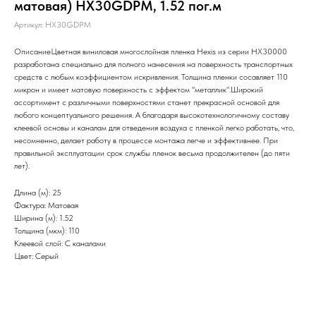
матовая) HX30GDPM, 1.52 пог.м
Артикул:
HX30GDPM
ОписаниеЦветная виниловая многослойная пленка Hexis из серии НХ30000
разработана специально для полного нанесения на поверхность транспортных
средств с любым коэффициентом искривления. Толщина пленки сосавляет 110
микрон и имеет матовую поверхность с эффектом "металлик".Широкий
ассортимент с различными поверхностями станет прекрасной основой для
любого концептуального решения. А благодаря высокотехнологичному составу
клеевой основы и каналам для отведения воздуха с пленкой легко работать, что,
несомненно, делает работу в процессе монтажа легче и эффективнее. При
правильной эксплуатации срок службы пленок весьма продолжителен (до пяти
лет).
Длина (м): 25
Фактура: Матовая
Ширина (м): 1.52
Толщина (мкм): 110
Клеевой слой: С каналами
Цвет: Серый