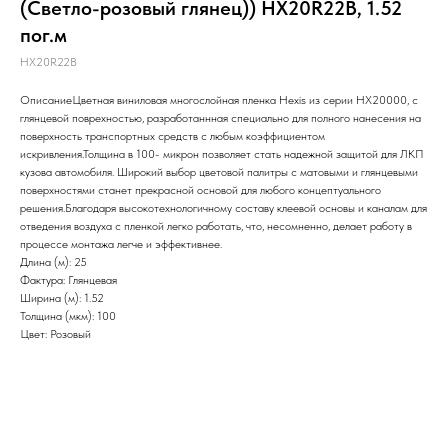
(Светло-розовый глянец)) HX20R22B, 1.52
пог.м
HX20R22B
ОписаниеЦветная виниловая многослойная пленка Hexis из серии НХ20000, с
глянцевой поврехностью, разработаннная специально для полного нанесения на
поверхность транспортных средств с любым коэффициентом
искривления.Толщина в 100- микрон позволяет стать надежной защитой для ЛКП
кузова автомобиля. Широкий выбор цветовой палитры с матовыми и глянцевыми
поверхностями станет прекрасной основой для любого концептуального
решения.Благодаря высокотехнологичному составу клеевой основы и каналам для
отведения воздуха с пленкой легко работать, что, несомненно, делает работу в
процессе монтажа легче и эффективнее.
Длина (м): 25
Фактура: Глянцевая
Ширина (м): 1.52
Толщина (мкм): 100
Цвет: Розовый