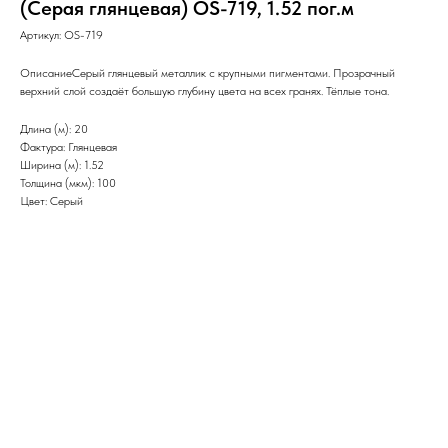
(Серая глянцевая) OS-719, 1.52 пог.м
Артикул:
OS-719
ОписаниеСерый глянцевый металлик с крупными пигментами. Прозрачный
верхний слой создаёт большую глубину цвета на всех гранях. Тёплые тона.
Длина (м): 20
Фактура: Глянцевая
Ширина (м): 1.52
Толщина (мкм): 100
Цвет: Серый