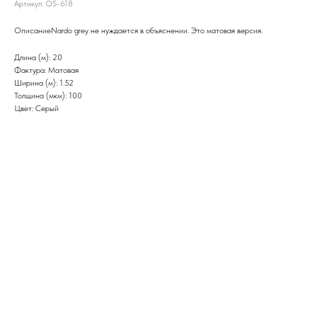
Артикул:
OS-618
ОписаниеNardo grey не нуждается в объяснении. Это матовая версия.
Длина (м): 20
Фактура: Матовая
Ширина (м): 1.52
Толщина (мкм): 100
Цвет: Серый