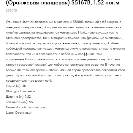
(Оранжевая глянцевая) S5167B, 1.52 пог.м
S5167B
ОписаниеЦветной полимерный винил серии S5000, толщиной в 65 микрон, с
глянцевой поверхностью, обладает весьма высокими показателями качества в
линейке цветных каландрированных материалов Hexis, используемых как на
открытом пространстве, так и в закрытых помещениях (рекламные экспозиции,
большой и малый автотранспорт, дорожные знаки, пиктограммы и т.д.). Имея
небольшой коэффициент усадки, материал отлично наклеивается как на плоские
поверхности, так и на поверхности с небольшим коэффициентом
искривления.Колоссальная палитра с матовыми и глянцевыми поверхностями
станет прекрасной основой для любого концептуального решения. В течение
весьма длительного времени пленки данной серии превосходно сохраняют свои
цвета. При правильной эксплуатации срок службы данной пленки достаточно
продолжителен (до шести лет).
Длина (м): 30
Фактура: Глянцевая
Ширина (м): 1.52
Толщина (мкм): 65
Клеевой слой: Без каналов
Цвет: Оранжевый