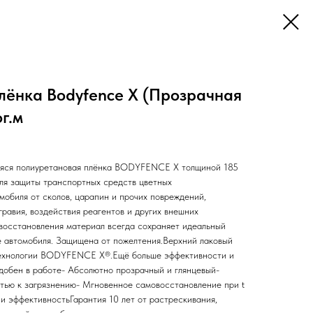
лёнка Bodyfence X (Прозрачная
ог.м
яся полиуретановая плёнка BODYFENCE X толщиной 185
ля защиты транспортных средств цветных
мобиля от сколов, царапин и прочих повреждений,
гравия, воздействия реагентов и других внешних
восстановления материал всегда сохраняет идеальный
е автомобиля. Защищена от пожелтения.Верхний лаковый
технологии BODYFENCE Х®.Ещё больше эффективности и
удобен в работе- Абсолютно прозрачный и глянцевый-
тью к загрязнению- Мгновенное самовосстановление при t
и эффективностьГарантия 10 лет от растрескивания,