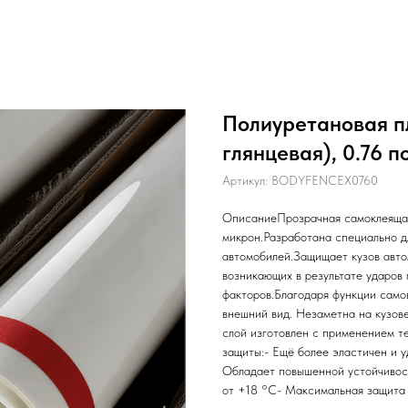
Полиуретановая п
глянцевая), 0.76 п
Артикул:
BODYFENCEX0760
ОписаниеПрозрачная самоклеяща
микрон.Разработана специально д
автомобилей.Защищает кузов авто
возникающих в результате ударов 
факторов.Благодаря функции само
внешний вид. Незаметна на кузов
слой изготовлен с применением 
защиты:- Ещё более эластичен и 
Обладает повышенной устойчивос
от +18 °C- Максимальная защита 