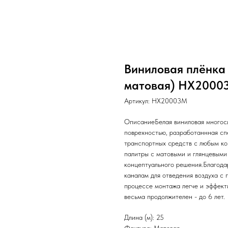
Виниловая плёнка 
матовая) HX20003M
Артикул:
HX20003M
ОписаниеБелая виниловая многосл
поврехностью, разработаннная сп
транспортных средств с любым к
палитры с матовыми и глянцевыми
концептуального решения.Благода
каналам для отведения воздуха с п
процессе монтажа легче и эффект
весьма продолжителен - до 6 лет.
Длина (м): 25