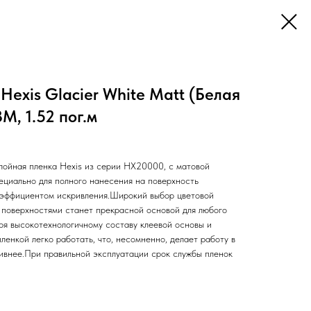
Hexis Glacier White Matt (Белая
, 1.52 пог.м
ойная пленка Hexis из серии НХ20000, с матовой
ециально для полного нанесения на поверхность
оэффициентом искривления.Широкий выбор цветовой
 поверхностями станет прекрасной основой для любого
ря высокотехнологичному составу клеевой основы и
ленкой легко работать, что, несомненно, делает работу в
ивнее.При правильной эксплуатации срок службы пленок