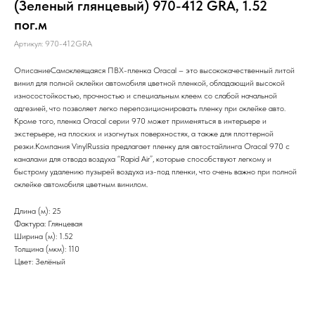
(Зеленый глянцевый) 970-412 GRA, 1.52
пог.м
Артикул:
970-412GRA
ОписаниеСамоклеящаяся ПВХ-пленка Oracal – это высококачественный литой
винил для полной оклейки автомобиля цветной пленкой, обладающий высокой
износостойкостью, прочностью и специальным клеем со слабой начальной
адгезией, что позволяет легко перепозиционировать пленку при оклейке авто.
Кроме того, пленка Oracal серии 970 может применяться в интерьере и
экстерьере, на плоских и изогнутых поверхностях, а также для плоттерной
резки.Компания VinylRussia предлагает пленку для автостайлинга Oracal 970 c
каналами для отвода воздуха “Rapid Air”, которые способствуют легкому и
быстрому удалению пузырей воздуха из-под пленки, что очень важно при полной
оклейке автомобиля цветным винилом.
Длина (м): 25
Фактура: Глянцевая
Ширина (м): 1.52
Толщина (мкм): 110
Цвет: Зелёный