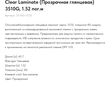
Clear Laminate (Прозрачная глянцевая)
3510G, 1.52 пог.м
Артикул:
3510G-1520
ОписаниеМономерный глянцевый ламинат серии 3510, толщиной 80 микрон,
выполненный из каландрированной виниловой пленки с прозрачным клеем,
чувствительным к давлению. Предназначен для защиты печати от механических
повреждений, УФ-излучения, влажности, химических продуктов и грязи. Срок
эксплуатации на вертикальной наружной экспозиции до трех лет. Рекомендуется
к применению на печатной рекламной пленке DPF 510.
Длина (м): 45.7
Фактура: Глянцевая
Ширина (м): 1.52
Толщина (мкм): 80
Клеевой слой: Без каналов
Цвет: Прозрачный