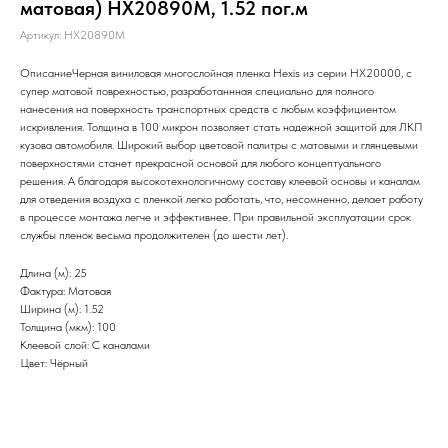
матовая) HX20890M, 1.52 пог.м
Артикул:
HX20890M
ОписаниеЧерная виниловая многослойная пленка Hexis из серии НХ20000, с
супер матовой поврехностью, разработаннная специально для полного
нанесения на поверхность транспортных средств с любым коэффициентом
искривления. Толщина в 100 микрон позволяет стать надежной защитой для ЛКП
кузова автомобиля. Широкий выбор цветовой палитры с матовыми и глянцевыми
поверхностями станет прекрасной основой для любого концептуального
решения. А благодаря высокотехнологичному составу клеевой основы и каналам
для отведения воздуха с пленкой легко работать, что, несомненно, делает работу
в процессе монтажа легче и эффективнее. При правильной эксплуатации срок
службы пленок весьма продолжителен (до шести лет).
Длина (м): 25
Фактура: Матовая
Ширина (м): 1.52
Толщина (мкм): 100
Клеевой слой: С каналами
Цвет: Чёрный