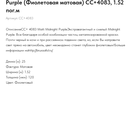
Purple (Фиолетовая матовая) CC+4083, 1.52
пог.м
Артикул:
CC+4083
ОписаниеCC+ 4083 Matt Midnight PurpleЭкстравагантный и смелый Midnight
Purple. Все благодаря особой комбинации частиц металлизированной краски.
Почти черный в ночи и при рассеянном падении света, но, если Вы направите
свет прямо на автомобиль, цвет неожиданно станет глубоким фиолетовым!Больше
информации наhttp://bruxsafol.ru/
Длина (м): 25
Фактура: Матовая
Ширина (м): 1.52
Толщина (мкм): 120
Цвет: Фиолетовый