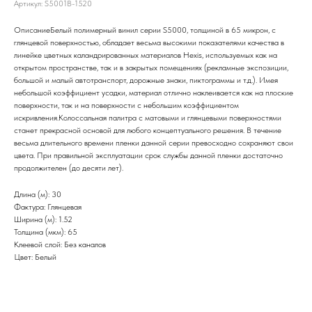
Артикул:
S5001B-1520
ОписаниеБелый полимерный винил серии S5000, толщиной в 65 микрон, с
глянцевой поверхностью, обладает весьма высокими показателями качества в
линейке цветных каландрированных материалов Hexis, используемых как на
открытом пространстве, так и в закрытых помещениях (рекламные экспозиции,
большой и малый автотранспорт, дорожные знаки, пиктограммы и т.д.). Имея
небольшой коэффициент усадки, материал отлично наклеивается как на плоские
поверхности, так и на поверхности с небольшим коэффициентом
искривления.Колоссальная палитра с матовыми и глянцевыми поверхностями
станет прекрасной основой для любого концептуального решения. В течение
весьма длительного времени пленки данной серии превосходно сохраняют свои
цвета. При правильной эксплуатации срок службы данной пленки достаточно
продолжителен (до десяти лет).
Длина (м): 30
Фактура: Глянцевая
Ширина (м): 1.52
Толщина (мкм): 65
Клеевой слой: Без каналов
Цвет: Белый