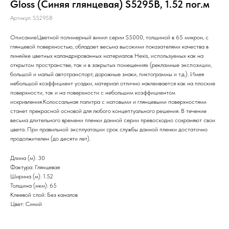
Gloss (Синяя глянцевая) S5295B, 1.52 пог.м
Артикул:
S5295B
ОписаниеЦветной полимерный винил серии S5000, толщиной в 65 микрон, с
глянцевой поверхностью, обладает весьма высокими показателями качества в
линейке цветных каландрированных материалов Hexis, используемых как на
открытом пространстве, так и в закрытых помещениях (рекламные экспозиции,
большой и малый автотранспорт, дорожные знаки, пиктограммы и т.д.). Имея
небольшой коэффициент усадки, материал отлично наклеивается как на плоские
поверхности, так и на поверхности с небольшим коэффициентом
искривления.Колоссальная палитра с матовыми и глянцевыми поверхностями
станет прекрасной основой для любого концептуального решения. В течение
весьма длительного времени пленки данной серии превосходно сохраняют свои
цвета. При правильной эксплуатации срок службы данной пленки достаточно
продолжителен (до десяти лет).
Длина (м): 30
Фактура: Глянцевая
Ширина (м): 1.52
Толщина (мкм): 65
Клеевой слой: Без каналов
Цвет: Синий