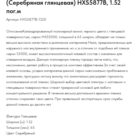
(Серебряная глянцевая) HXS5877B, 1.52
пог.м
Артикул:
HXS5877B-1520
ОписаниеКаландрированный полимерный винил, черного цвета с глянцевой
повверхностью, серии HXS5000, толщиной в 65 микрон, обладает не только
весьма высоким качеством в диапазоне материалов Hexis, предназначенных для
наружного или внутреннего применения, но и, в отличие от подобных ей пленок
серии S5000, имеет высокотехнологичный клеевой состав с каналами для
отведения воздуха. Данную полимерную пленку гораздо легче клеть, что,
несомненно, делает работу в процессе монтажа эффективнее.За счет своей
клеевой основы, усадка материалов данной серии максимально приближена к
значениям, присущим литому винилу, что значительно расширяет горизонты
использования этой пленки. Широкий выбор цветовой палитры с матовыми и
глянцевыми поверхностями станет прекрасной основой для любого
концептуального решения. В течение весьма длительного времени пленка
отлично сохраняет свои цвета. При правильной эксплуатации срок службы
данной пленки до десяти лет
Фактура: Глянцевая
Ширина (м): 1.52
Толщина (мкм): 65
Цвет: Серебряный