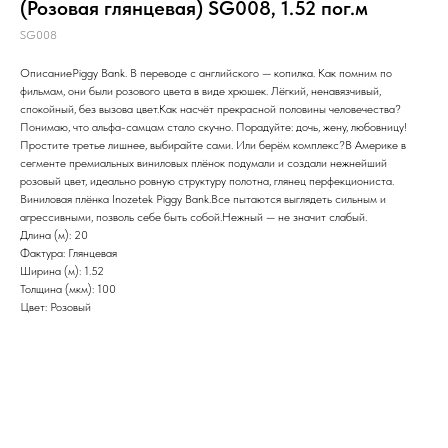
(Розовая глянцевая) SG008, 1.52 пог.м
SG008
ОписаниеPiggy Bank. В переводе с английского — копилка. Как помним по
фильмам, они были розового цвета в виде хрюшек. Лёгкий, ненавязчивый,
спокойный, без вызова цвет.Как насчёт прекрасной половины человечества?
Понимаю, что альфа-самцам стало скучно. Порадуйте: дочь, жену, любовницу!
Простите третье лишнее, выбирайте сами. Или берём комплекс?В Америке в
сегменте премиальных виниловых плёнок подумали и создали нежнейший
розовый цвет, идеально ровную структуру полотна, глянец перфекциониста.
Виниловая плёнка Inozetek Piggy Bank.Все пытаются выглядеть сильным и
агрессивными, позволь себе быть собой.Нежный — не значит слабый.
Длина (м): 20
Фактура: Глянцевая
Ширина (м): 1.52
Толщина (мкм): 100
Цвет: Розовый