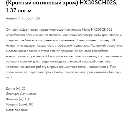
(Красный сатиновый хром) HX30SCH02S,
1.37 пог.м
Артикул:
HX30SCH02S
ОписаниеЦветная виниловая многослойная пленка Hexis HX30SCH02S
разработана специально для полного нанесения на поверхность транспортных
средств с любым коэффициентом искривления. Пленка имеет толщину 110
микрон и глянцевую поверхность с эффектом "супер хром".Широкий ассортимент
с различными поверхностями станет прекрасной основой для любого
концептуального решения. А благодаря высокотехнологичному составу клеевой
основы и каналам для отведения воздуха с пленкой легко работать, что,
несомненно, делает работу в процессе монтажа легче и эффективнее. При
правильной эксплуатации срок службы пленок весьма продолжителен (до двух
лет).
Длина (м): 25
Фактура: Сатиновая
Ширина (м): 1.37
Толщина (мкм): 110
Цвет: Красный