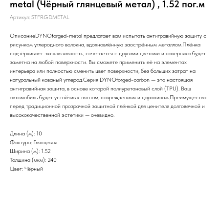
metal (Чёрный глянцевый метал) , 1.52 пог.м
Артикул:
STFRGDMETAL
ОписаниеDYNOforged-metal предлагает вам испытать антигравийную защиту с
рисунком углеродного волокна, вдохновлённую заострённым металлом.Плёнка
подчёркивает эксклюзивность, сочетается с другими цветами и наверняка будет
заметна на любой поверхности. Вы сможете применить её на элементах
интерьера или полностью сменить цвет поверхности, без больших затрат на
натуральный кованый углерод.Серия DYNOforged-carbon — это настоящая
антигравийная защита, в основе которой полиуретановый слой (TPU). Ваш
автомобиль будет устойчив к пятнам, повреждениям и царапинам.Преимущество
перед традиционной прозрачной защитной плёнкой для ценителя долговечной и
высококачественной эстетики — очевидно.
Длина (м): 10
Фактура: Глянцевая
Ширина (м): 1.52
Толщина (мкм): 240
Цвет: Чёрный