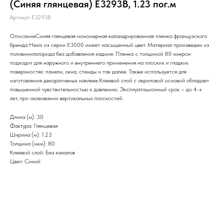
(Синяя глянцевая) E3293B, 1.23 пог.м
Артикул:
E3293B
ОписаниеСиняя глянцевая мономерная каландрированная пленка французского
бренда Hexis из серии Е3000 имеет насыщенный цвет. Материал произведен из
поливинилхлорида без добавления кадмия. Пленка с толщиной 80 микрон
подходит для наружного и внутреннего применения на плоских и гладких
поверхностях: панели, окна, стенды и так далее. Также используется для
изготовления декоративных наклеек.Клеевой слой с акриловой основой обладает
повышенной чувствительностью к давлению. Эксплуатационный срок – до 4-х
лет, при оклеивании вертикальных плоскостей.
Длина (м): 30
Фактура: Глянцевая
Ширина (м): 1.23
Толщина (мкм): 80
Клеевой слой: Без каналов
Цвет: Синий