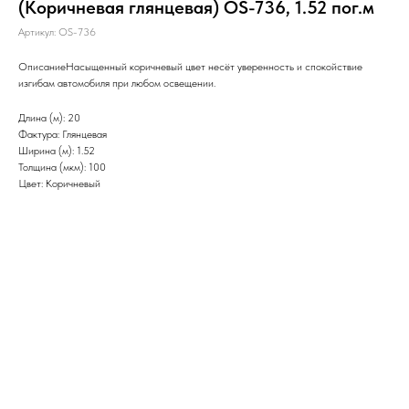
(Коричневая глянцевая) OS-736, 1.52 пог.м
Артикул:
OS-736
ОписаниеНасыщенный коричневый цвет несёт уверенность и спокойствие
изгибам автомобиля при любом освещении.
Длина (м): 20
Фактура: Глянцевая
Ширина (м): 1.52
Толщина (мкм): 100
Цвет: Коричневый