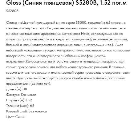
Gloss (Синяя глянцевая) S5280B, 1.52 пог.м
S5280B
ОписаниеЦветной полимерный винил серии S5000, толщиной в 65 микрон, с
глянцевой поверхностью, обладает весьма высокими показателями качества в
линейке цветных каландрированных материалов Hexis, используемых как на
открытом пространстве, так и в закрытых помещениях (рекламные экспозиции,
большой и малый автотранспорт, дорожные знаки, пиктограммы и т.д.). Имея
небольшой коэффициент усадки, материал отлично наклеивается как на плоские
поверхности, так и на поверхности с небольшим коэффициентом
искривления.Колоссальная палитра с матовыми и глянцевыми поверхностями
станет прекрасной основой для любого концептуального решения. В течение
весьма длительного времени пленки данной серии превосходно сохраняют свои
цвета. При правильной эксплуатации срок службы данной пленки достаточно
продолжителен (до пяти лет).
Длина (м): 30
Фактура: Глянцевая
Ширина (м): 1.52
Толщина (мкм): 65
Клеевой слой: Без каналов
Цвет: Синий