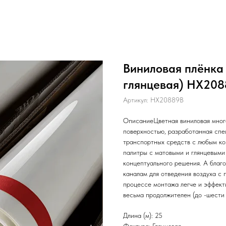
Виниловая плёнка 
глянцевая) HX2088
Артикул:
HX20889B
ОписаниеЦветная виниловая много
поверхностью, разработанная спе
транспортных средств с любым к
палитры с матовыми и глянцевыми
концептуального решения. А благ
каналам для отведения воздуха с п
процессе монтажа легче и эффект
весьма продолжителен (до -шести 
Длина (м): 25