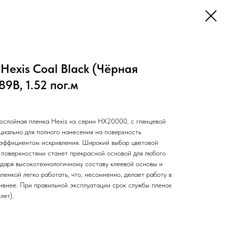
Hexis Coal Black (Чёрная
9B, 1.52 пог.м
слойная пленка Hexis из серии НХ20000, с глянцевой
циально для полного нанесения на поверхность
оэффициентом искривления. Широкий выбор цветовой
 поверхностями станет прекрасной основой для любого
одаря высокотехнологичному составу клеевой основы и
ленкой легко работать, что, несомненно, делает работу в
ивнее. При правильной эксплуатации срок службы пленок
лет).