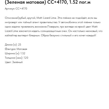
(Зеленая матовая) CC+4170, 1.52 пог.м
Артикул:
CC+4170
ОписаниеГрубый, крутой, Matt Lizard Lime. Эта плёнка не подойдёт, если вы
интроверт или тайный агент правительства. У автомобиля в этой плёнке только
одна задача: привлекать внимание.Поверьте, при взгляде на яркий цвет Matt
Lizard Lime захочется надеть солнцезащитные очки. Он настолько неоновый, что
хайлайтер выглядит бледным. Образ безумно стильный и его хочет каждый!
Длина (м): 25
Фактура: Матовая
Ширина (м): 1.52
Толщина (мкм): 120
Цвет: Зелёный