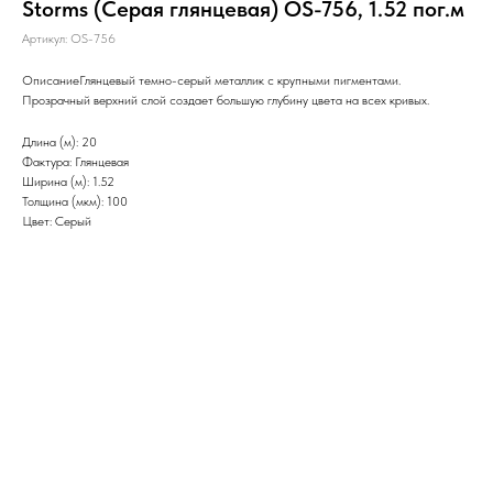
Storms (Серая глянцевая) OS-756, 1.52 пог.м
Артикул:
OS-756
ОписаниеГлянцевый темно-серый металлик с крупными пигментами.
Прозрачный верхний слой создает большую глубину цвета на всех кривых.
Длина (м): 20
Фактура: Глянцевая
Ширина (м): 1.52
Толщина (мкм): 100
Цвет: Серый