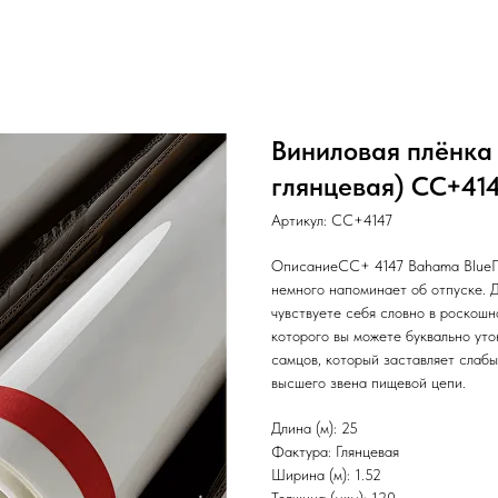
Виниловая плёнка 
глянцевая) CC+4147
Артикул:
CC+4147
ОписаниеCC+ 4147 Bahama BlueПр
немного напоминает об отпуске. 
чувствуете себя словно в роскошн
которого вы можете буквально уто
самцов, который заставляет слабы
высшего звена пищевой цепи.
Длина (м): 25
Фактура: Глянцевая
Ширина (м): 1.52