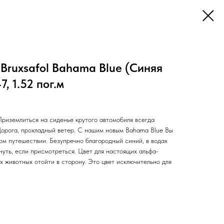
Bruxsafol Bahama Blue (Синяя
, 1.52 пог.м
иземлиться на сиденье крутого автомобиля всегда
Дорога, прохладный ветер. С нашим новым Bahama Blue Вы
ом путешествии. Безупречно благородный синий, в водах
нуть, если присмотреться. Цвет для настоящих альфа-
х животных отойти в сторону. Это цвет исключительно для