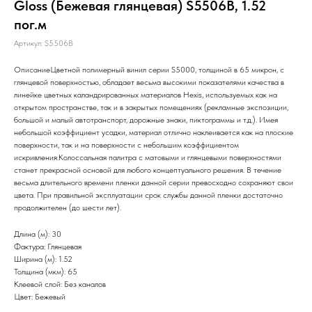
Gloss (Бежевая глянцевая) S5506B, 1.52
пог.м
Артикул:
S5506B
ОписаниеЦветной полимерный винил серии S5000, толщиной в 65 микрон, с
глянцевой поверхностью, обладает весьма высокими показателями качества в
линейке цветных каландрированных материалов Hexis, используемых как на
открытом пространстве, так и в закрытых помещениях (рекламные экспозиции,
большой и малый автотранспорт, дорожные знаки, пиктограммы и т.д.). Имея
небольшой коэффициент усадки, материал отлично наклеивается как на плоские
поверхности, так и на поверхности с небольшим коэффициентом
искривления.Колоссальная палитра с матовыми и глянцевыми поверхностями
станет прекрасной основой для любого концептуального решения. В течение
весьма длительного времени пленки данной серии превосходно сохраняют свои
цвета. При правильной эксплуатации срок службы данной пленки достаточно
продолжителен (до шести лет).
Длина (м): 30
Фактура: Глянцевая
Ширина (м): 1.52
Толщина (мкм): 65
Клеевой слой: Без каналов
Цвет: Бежевый