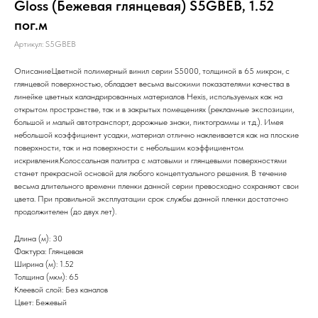
Gloss (Бежевая глянцевая) S5GBEB, 1.52
пог.м
Артикул:
S5GBEB
ОписаниеЦветной полимерный винил серии S5000, толщиной в 65 микрон, с
глянцевой поверхностью, обладает весьма высокими показателями качества в
линейке цветных каландрированных материалов Hexis, используемых как на
открытом пространстве, так и в закрытых помещениях (рекламные экспозиции,
большой и малый автотранспорт, дорожные знаки, пиктограммы и т.д.). Имея
небольшой коэффициент усадки, материал отлично наклеивается как на плоские
поверхности, так и на поверхности с небольшим коэффициентом
искривления.Колоссальная палитра с матовыми и глянцевыми поверхностями
станет прекрасной основой для любого концептуального решения. В течение
весьма длительного времени пленки данной серии превосходно сохраняют свои
цвета. При правильной эксплуатации срок службы данной пленки достаточно
продолжителен (до двух лет).
Длина (м): 30
Фактура: Глянцевая
Ширина (м): 1.52
Толщина (мкм): 65
Клеевой слой: Без каналов
Цвет: Бежевый