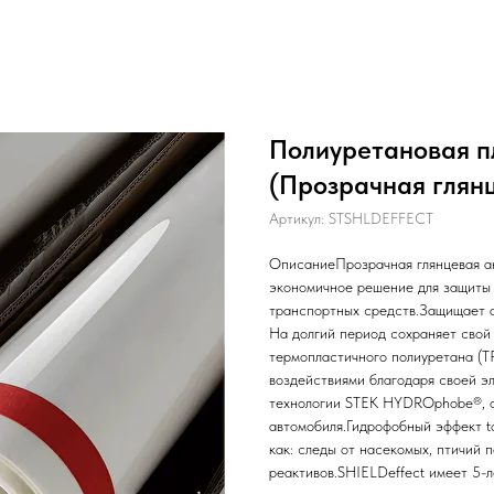
Полиуретановая п
(Прозрачная глянце
Артикул:
STSHLDEFFECT
ОписаниеПрозрачная глянцевая ан
экономичное решение для защиты 
транспортных средств.Защищает а
На долгий период сохраняет свой
термопластичного полиуретана (T
воздействиями благодаря своей эл
технологии STEK HYDROphobe®, о
автомобиля.Гидрофобный эффект to
как: следы от насекомых, птичий п
реактивов.SHIELDeffect имеет 5-