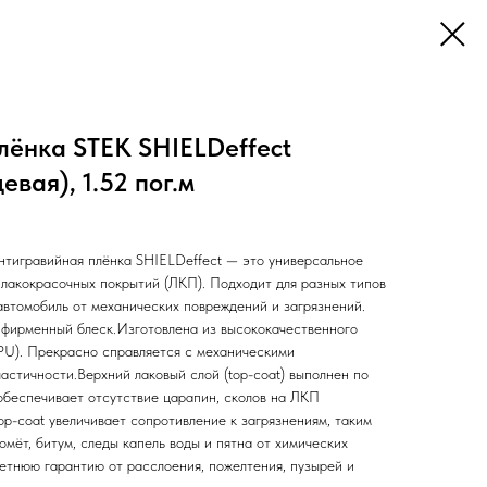
лёнка STEK SHIELDeffect
вая), 1.52 пог.м
тигравийная плёнка SHIELDeffect — это универсальное
лакокрасочных покрытий (ЛКП). Подходит для разных типов
втомобиль от механических повреждений и загрязнений.
 фирменный блеск.Изготовлена из высококачественного
PU). Прекрасно справляется с механическими
астичности.Верхний лаковый слой (top-coat) выполнен по
беспечивает отсутствие царапин, сколов на ЛКП
p-coat увеличивает сопротивление к загрязнениям, таким
омёт, битум, следы капель воды и пятна от химических
летнюю гарантию от расслоения, пожелтения, пузырей и