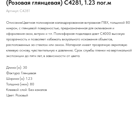
(Розовая глянцевая) C4281, 1.23 пог.м
Артикул:
C4281
ОписаниеЦветная полимерная каландрированная витражная ПВХ, толщиной 80
микрон, с глянцевой поверхностью, предназначенная для оклеивания и
оформления окон, витрин и т.п. Полиэфирная подкладка дает С4000 высокую
прозрачность и позволяет избежать визуального искажения объектов,
расположенных за стеклом или окном. Материал имеет прозрачную акриловую
клеевую основу, чувствительную к давлению. Срок службы пленки на вертикальной
экспозиции до пяти лет, в зависимости от цвета.
Длина (м): 30
Фактура: Глянцевая
Ширина (м): 1.23
Толщина (мкм): 80
Клеевой слой: Без каналов
Цвет: Розовый