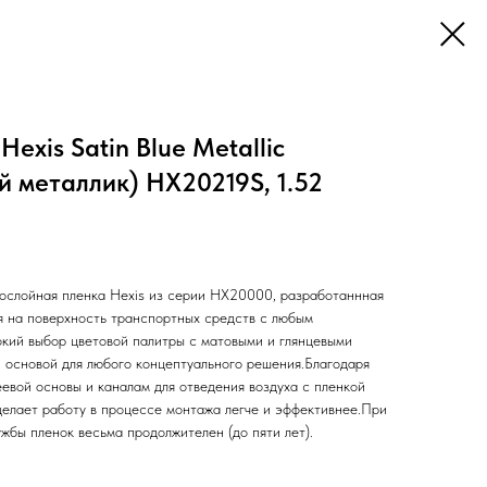
exis Satin Blue Metallic
й металлик) HX20219S, 1.52
ослойная пленка Hexis из серии НХ20000, разработаннная
я на поверхность транспортных средств с любым
кий выбор цветовой палитры с матовыми и глянцевыми
 основой для любого концептуального решения.Благодаря
евой основы и каналам для отведения воздуха с пленкой
 делает работу в процессе монтажа легче и эффективнее.При
жбы пленок весьма продолжителен (до пяти лет).