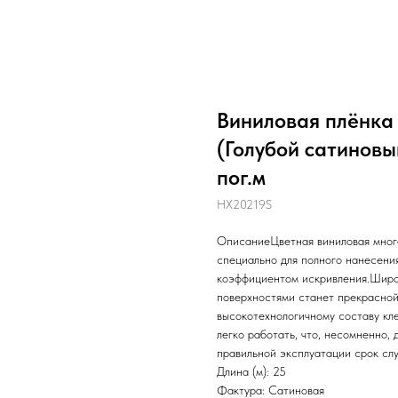
Виниловая плёнка H
(Голубой сатиновы
пог.м
HX20219S
ОписаниеЦветная виниловая мног
специально для полного нанесени
коэффициентом искривления.Широ
поверхностями станет прекрасной
высокотехнологичному составу кле
легко работать, что, несомненно,
правильной эксплуатации срок слу
Длина (м): 25
Фактура: Сатиновая