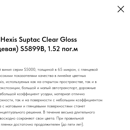
Hexis Suptac Clear Gloss
евая) S5899B, 1.52 пог.м
винил серии S5000, толщиной в 65 микрон, с глянцевой
ысокими показателями качества в линейке цветных
s, используемых как на открытом пространстве, так и в
экспозиции, большой и малый автотранспорт, дорожные
 небольшой коэффициент усадки, материал отлично
ерхности, так и на поверхности с небольшим коэффициентом
а с матовыми и глянцевыми поверхностями станет
онцептуального решения. В течение весьма длительного
восходно сохраняют свои цвета. При правильной
пленки достаточно продолжителен (до пяти лет).