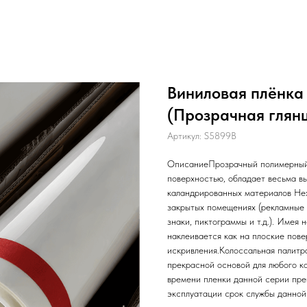
Виниловая плёнка 
(Прозрачная глянц
Артикул:
S5899B
ОписаниеПрозрачный полимерный 
поверхностью, обладает весьма в
каландрированных материалов Hexi
закрытых помещениях (рекламные 
знаки, пиктограммы и т.д.). Имея
наклеивается как на плоские пов
искривления.Колоссальная палитр
прекрасной основой для любого к
времени пленки данной серии пре
эксплуатации срок службы данной 