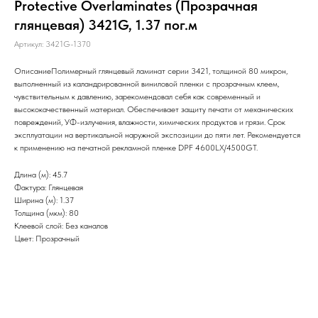
Protective Overlaminates (Прозрачная
глянцевая) 3421G, 1.37 пог.м
Артикул:
3421G-1370
ОписаниеПолимерный глянцевый ламинат серии 3421, толщиной 80 микрон,
выполненный из каландрированной виниловой пленки с прозрачным клеем,
чувствительным к давлению, зарекомендовал себя как современный и
высококачественный материал. Обеспечивает защиту печати от механических
повреждений, УФ-излучения, влажности, химических продуктов и грязи. Срок
эксплуатации на вертикальной наружной экспозиции до пяти лет. Рекомендуется
к применению на печатной рекламной пленке DPF 4600LX/4500GT.
Длина (м): 45.7
Фактура: Глянцевая
Ширина (м): 1.37
Толщина (мкм): 80
Клеевой слой: Без каналов
Цвет: Прозрачный