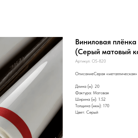
Виниловая плёнка
(Серый матовый ка
Артикул:
OS-820
ОписаниеСерая «металлическая» п
Длина (м): 20
Фактура: Матовая
Ширина (м): 1.52
Толщина (мкм): 170
Цвет: Серый