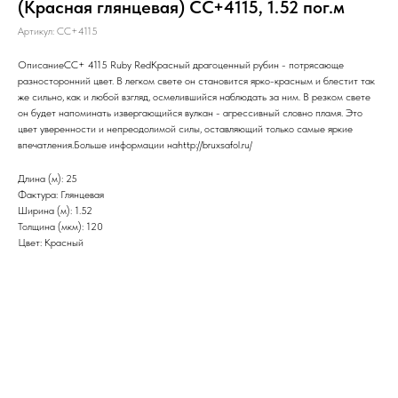
(Красная глянцевая) CC+4115, 1.52 пог.м
Артикул:
CC+4115
ОписаниеCC+ 4115 Ruby RedКрасный драгоценный рубин - потрясающе
разносторонний цвет. В легком свете он становится ярко-красным и блестит так
же сильно, как и любой взгляд, осмелившийся наблюдать за ним. В резком свете
он будет напоминать извергающийся вулкан - агрессивный словно пламя. Это
цвет уверенности и непреодолимой силы, оставляющий только самые яркие
впечатления.Больше информации наhttp://bruxsafol.ru/
Длина (м): 25
Фактура: Глянцевая
Ширина (м): 1.52
Толщина (мкм): 120
Цвет: Красный