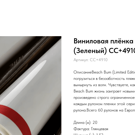
Виниловая плёнка 
(Зеленый) CC+4910,
Артикул:
CC+4910
ОписаниеBeach Bum (Limited Edit
погрузиться в беззаботность пляжн
вынырнуть из волн. Чувствуете, к
Beach Bum жизнь заиграет новыми
произведено строго ограниченное 
каждым рулоном пленки этой сери
рулона.Всего 60 рулонов на Европ
Длина (м): 20
Фактура: Глянцевая