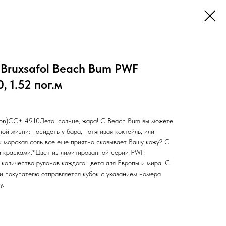
Bruxsafol Beach Bum PWF
 1.52 пог.м
ion)CC+ 4910Лето, солнце, жара! С Beach Bum вы можете
ой жизни: посидеть у бара, потягивая коктейль, или
ак морская соль все еще приятно сковывает Вашу кожу? С
 красками.*Цвет из лимитированной серии PWF:
количество рулонов каждого цвета для Европы и мира. С
и покупателю отправляется кубок с указанием номера
у.