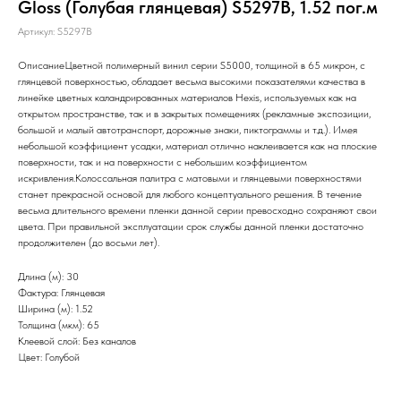
Gloss (Голубая глянцевая) S5297B, 1.52 пог.м
Артикул:
S5297B
ОписаниеЦветной полимерный винил серии S5000, толщиной в 65 микрон, с
глянцевой поверхностью, обладает весьма высокими показателями качества в
линейке цветных каландрированных материалов Hexis, используемых как на
открытом пространстве, так и в закрытых помещениях (рекламные экспозиции,
большой и малый автотранспорт, дорожные знаки, пиктограммы и т.д.). Имея
небольшой коэффициент усадки, материал отлично наклеивается как на плоские
поверхности, так и на поверхности с небольшим коэффициентом
искривления.Колоссальная палитра с матовыми и глянцевыми поверхностями
станет прекрасной основой для любого концептуального решения. В течение
весьма длительного времени пленки данной серии превосходно сохраняют свои
цвета. При правильной эксплуатации срок службы данной пленки достаточно
продолжителен (до восьми лет).
Длина (м): 30
Фактура: Глянцевая
Ширина (м): 1.52
Толщина (мкм): 65
Клеевой слой: Без каналов
Цвет: Голубой