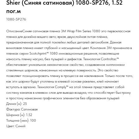
Shier (Синяя сатиновая) 1080-SР276, 1.52
пог.м
1080-SР276
ОписаниеСиняя сатиновая пленка 3M Wrap Film Series 1080 это первоклассная
пленка для дизайна вашего авто; яркая, двухслойная литая плёнка,
предназначенная для полной поклейки любых деталей автомобиля. Данная
виниловая пленка имеет глубокий и насыщенный цвет. Компания 3М применила в
пленках серии Scotchprint™ 1080 инновационные решения, позволяющие
наносить пленку насухо, без пузырей и дефектов. Технология Controltac™
обеспечивает уникальное механическое свойство, создаваемое миллионами
стеклянных шариков, нанесенных на клеевую поверхность. Это свойство
позволяет позиционировать пленку в процессе ее наклеивания. Только после того,
как эти шарики будут утоплены в клеевой основе ракелем, клей начинает
вступать в адгезию. Технология Comply™ на этой пленке представляет собой
систему каналов в клеевом слое для вывода воздуха, что способствует быстрому
и простому нанесению графических элементов без образования пузырей
Длина (м): 25
Фактура: Сатиновая
Ширина (м): 1.52
Толщина (мкм): 100
Цвет: Синий