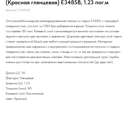
(Красная глянцевая) E3485B, 1.23 пог.м
Артикул:
E3485B
ОписаниеМономерная каландрированная пленка из серии Е3000, с глянцевой
поверхностью, состоит из ПВХ без добавления кадмия. Толщина этих пленок
составляет 80 мкм. Клеевой слой самоклеящегося винила изготовлен на основе
акрила и весьма чувствителен к давлению. Широкая цветовая палитра этой серии
станет прекрасной базой для любого концептуального решения. Материал
предназначен для наружного и внутреннего использования на плоских и гладких
поверхностях, таких как панели, окна, стенды и т.п., а так же прекрасно подходит
для изготовления декоративных наклеек. Максимально длительный срок службы
пленки достигается при оклеивании вертикальных плоскостей (до двух лет).
Длина (м): 30
Фактура: Глянцевая
Ширина (м): 1.23
Толщина (мкм): 80
Клеевой слой: Без каналов
Цвет: Красный