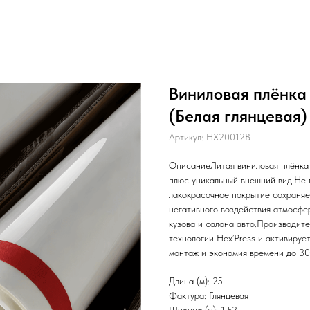
Виниловая плёнка 
(Белая глянцевая)
Артикул:
HX20012B
ОписаниеЛитая виниловая плёнка 
плюс уникальный внешний вид.Не 
лакокрасочное покрытие сохраняе
негативного воздействия атмосфе
кузова и салона авто.Производите
технологии Hex’Press и активируе
монтаж и экономия времени до 3
Длина (м): 25
Фактура: Глянцевая