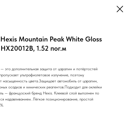
Hexis Mountain Peak White Gloss
 HX20012B, 1.52 пог.м
— это дополнительная защита от царапин и потёртостей
пропускает ультрафиолетовое излучение, поэтому
т насыщенность цвета.Защищает автомобиль от царапин,
рных осадков и химических реагентов.Подходит для оклейки
ль — французский бренд Hexis. Клеевой слой выполнен по
тся надавливанием. Лёгкое позиционирование, простой
0%.