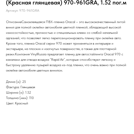
(Красная глянцевая) 970-961GRA, 1.52 пог.м
Артикул:
970-961GRA
ОписаниеСамоклеящаяся ПВХ-пленка Oracal – это высококачественный литой
винил для полной оклейки автомобиля цветной пленкой, обладающий высокой
износостойкостью, прочностью и специальным клеем со слабой начальной
адгезией, что позволяет легко перепозиционировать пленку при оклейке авто.
Кроме того, пленка Oracal серии 970 может применяться в интерьере и
экстерьере, на плоских и изогнутых поверхностях, а также для плоттерной
резки.Компания VinylRussia предлагает пленку для автостайлинга Oracal 970 c
каналами для отвода воздуха “Rapid Air”, которые способствуют легкому и
быстрому удалению пузырей воздуха из-под пленки, что очень важно при полной
оклейке автомобиля цветным винилом.
Длина (м): 25
Фактура: Глянцевая
Ширина (м): 1.52
Толщина (мкм): 110
Цвет: Красный