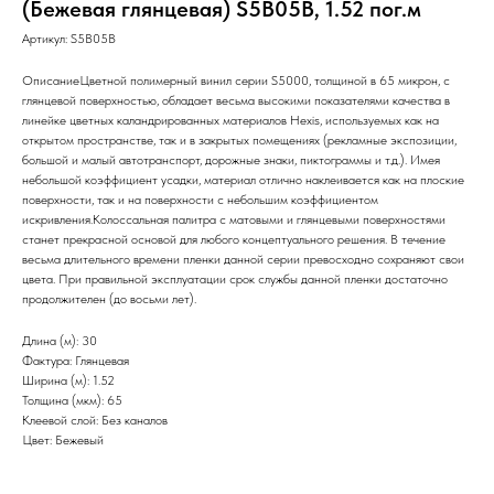
(Бежевая глянцевая) S5B05B, 1.52 пог.м
Артикул:
S5B05B
ОписаниеЦветной полимерный винил серии S5000, толщиной в 65 микрон, с
глянцевой поверхностью, обладает весьма высокими показателями качества в
линейке цветных каландрированных материалов Hexis, используемых как на
открытом пространстве, так и в закрытых помещениях (рекламные экспозиции,
большой и малый автотранспорт, дорожные знаки, пиктограммы и т.д.). Имея
небольшой коэффициент усадки, материал отлично наклеивается как на плоские
поверхности, так и на поверхности с небольшим коэффициентом
искривления.Колоссальная палитра с матовыми и глянцевыми поверхностями
станет прекрасной основой для любого концептуального решения. В течение
весьма длительного времени пленки данной серии превосходно сохраняют свои
цвета. При правильной эксплуатации срок службы данной пленки достаточно
продолжителен (до восьми лет).
Длина (м): 30
Фактура: Глянцевая
Ширина (м): 1.52
Толщина (мкм): 65
Клеевой слой: Без каналов
Цвет: Бежевый