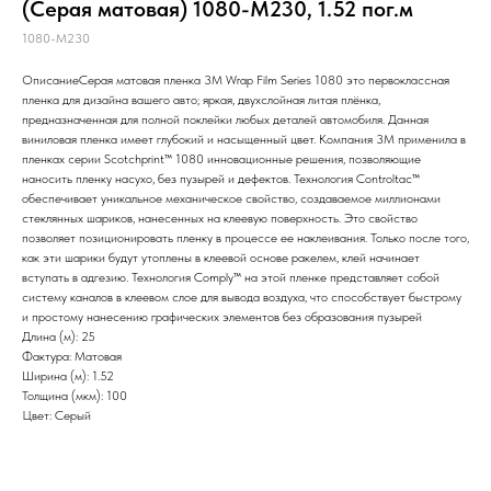
(Серая матовая) 1080-M230, 1.52 пог.м
1080-M230
ОписаниеСерая матовая пленка 3M Wrap Film Series 1080 это первоклассная
пленка для дизайна вашего авто; яркая, двухслойная литая плёнка,
предназначенная для полной поклейки любых деталей автомобиля. Данная
виниловая пленка имеет глубокий и насыщенный цвет. Компания 3М применила в
пленках серии Scotchprint™ 1080 инновационные решения, позволяющие
наносить пленку насухо, без пузырей и дефектов. Технология Controltac™
обеспечивает уникальное механическое свойство, создаваемое миллионами
стеклянных шариков, нанесенных на клеевую поверхность. Это свойство
позволяет позиционировать пленку в процессе ее наклеивания. Только после того,
как эти шарики будут утоплены в клеевой основе ракелем, клей начинает
вступать в адгезию. Технология Comply™ на этой пленке представляет собой
систему каналов в клеевом слое для вывода воздуха, что способствует быстрому
и простому нанесению графических элементов без образования пузырей
Длина (м): 25
Фактура: Матовая
Ширина (м): 1.52
Толщина (мкм): 100
Цвет: Серый